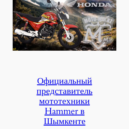
Официальный
представитель
мототехники
Hammer в
Шымкенте