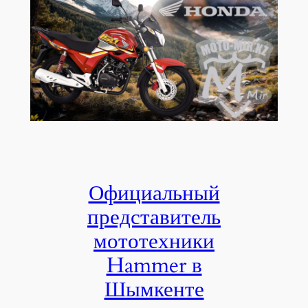
Официальный
представитель
мототехники
Hammer в
Шымкенте