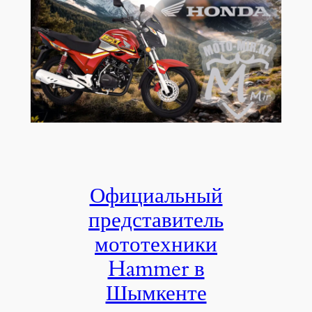
Официальный
представитель
мототехники
Hammer в
Шымкенте