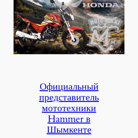
Официальный
представитель
мототехники
Hammer в
Шымкенте