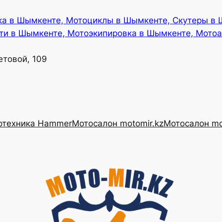
ка в Шымкенте, Мотоциклы в Шымкенте, Скутеры в
ти в Шымкенте, Мотоэкипировка в Шымкенте, Мотоа
етовой, 109
отехника Hammer
Мотосалон motomir.kz
Мотосалон mo