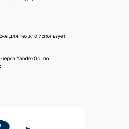
же для тех,кто использует
 через YandexGo, по
;