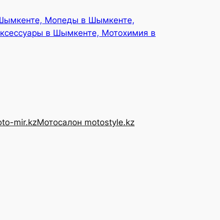
 Шымкенте, Мопеды в Шымкенте,
ксессуары в Шымкенте, Мотохимия в
to-mir.kz
Мотосалон motostyle.kz