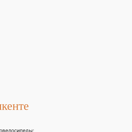
кенте
ровелосипеды;