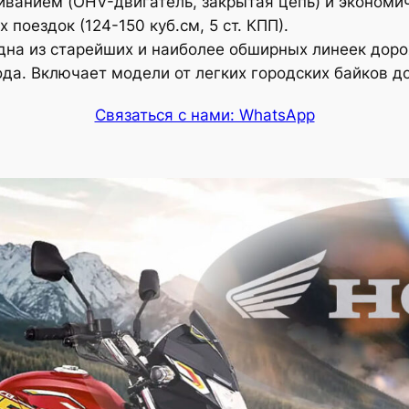
ванием (OHV-двигатель, закрытая цепь) и экономи
поездок (124-150 куб.см, 5 ст. КПП).
на из старейших и наиболее обширных линеек доро
ода. Включает модели от легких городских байков 
Связаться с нами: WhatsApp