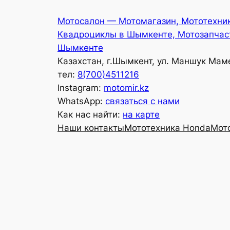
Перейти
Мотосалон — Мотомагазин, Мототехни
к
Квадроциклы в Шымкенте, Мотозапчас
содержимому
Шымкенте
Казахстан, г.Шымкент, ул. Маншук Мам
тел:
8(700)4511216
Instagram:
motomir.kz
WhatsApp:
связаться с нами
Как нас найти:
на карте
Наши контакты
Мототехника Honda
Мот