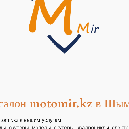
салон
motomir.kz
в Шым
omir.kz к вашим услугам:
лы, скутеры, мопеды, скутеры, квадроциклы, элект