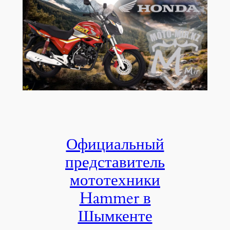
Официальный
представитель
мототехники
Hammer в
Шымкенте