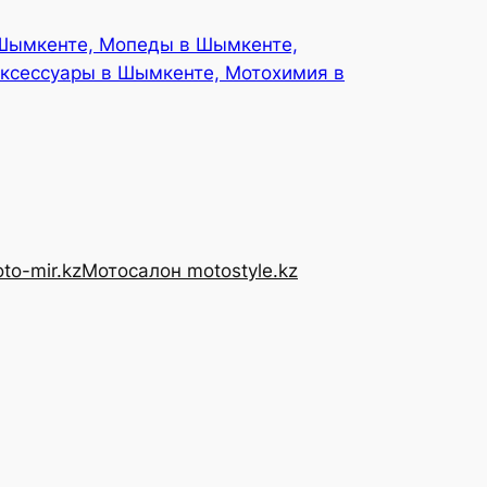
 Шымкенте, Мопеды в Шымкенте,
ксессуары в Шымкенте, Мотохимия в
to-mir.kz
Мотосалон motostyle.kz