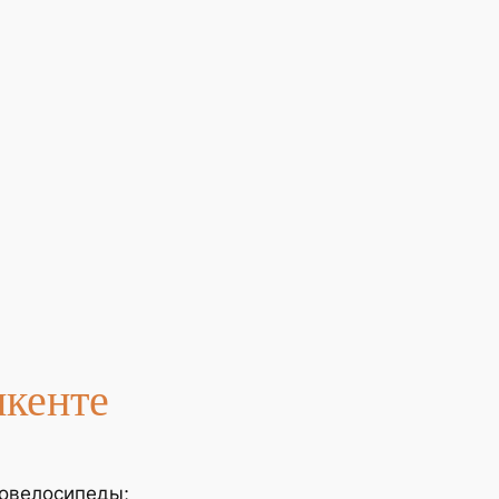
кенте
ровелосипеды;