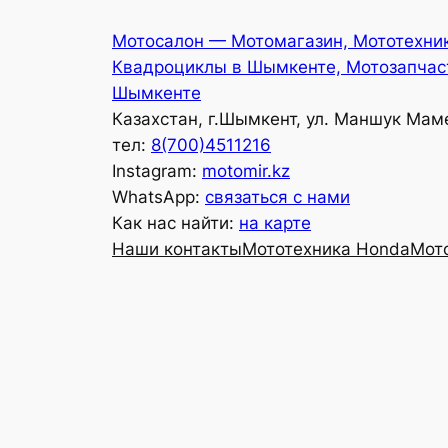
Перейти
Мотосалон — Мотомагазин, Мототехни
к
Квадроциклы в Шымкенте, Мотозапчас
содержимому
Шымкенте
Казахстан, г.Шымкент, ул. Маншук Мам
тел:
8(700)4511216
Instagram:
motomir.kz
WhatsApp:
связаться с нами
Как нас найти:
на карте
Наши контакты
Мототехника Honda
Мот