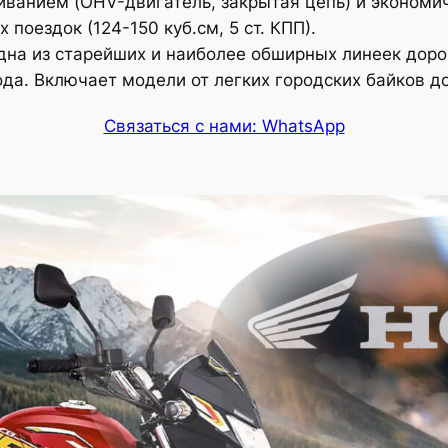
ванием (OHV-двигатель, закрытая цепь) и экономи
поездок (124-150 куб.см, 5 ст. КПП).
на из старейших и наиболее обширных линеек доро
ода. Включает модели от легких городских байков 
Связаться с нами: WhatsApp