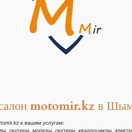
салон
motomir.kz
в Шым
omir.kz к вашим услугам:
лы, скутеры, мопеды, скутеры, квадроциклы, элект