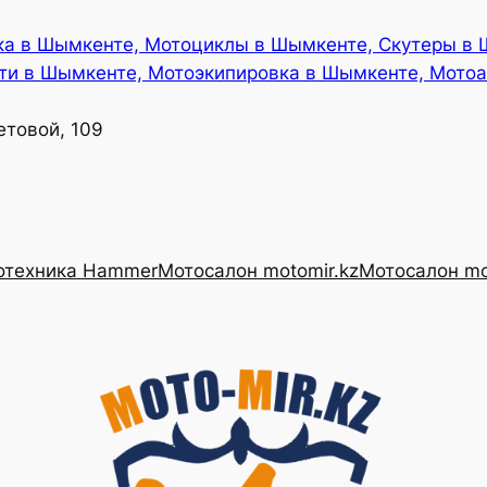
ка в Шымкенте, Мотоциклы в Шымкенте, Скутеры в
ти в Шымкенте, Мотоэкипировка в Шымкенте, Мотоа
етовой, 109
отехника Hammer
Мотосалон motomir.kz
Мотосалон mo