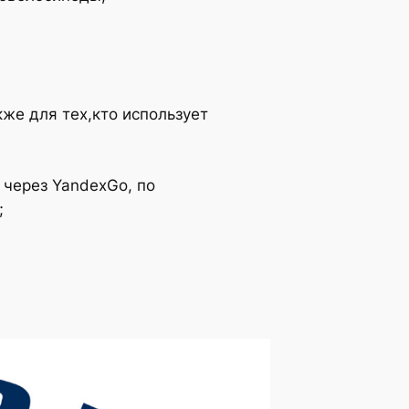
же для тех,кто использует
 через YandexGo, по
;