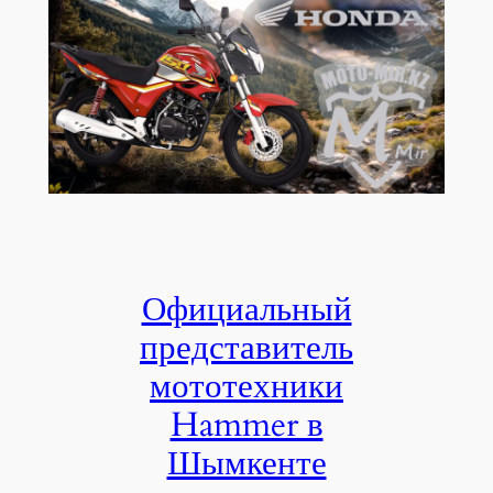
Официальный
представитель
мототехники
Hammer в
Шымкенте