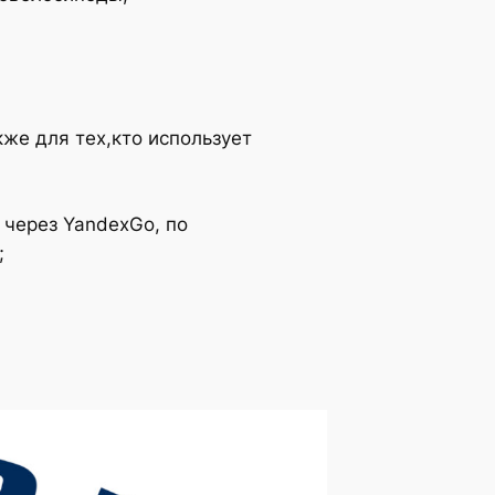
же для тех,кто использует
 через YandexGo, по
;