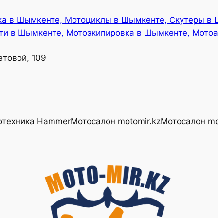
ка в Шымкенте, Мотоциклы в Шымкенте, Скутеры в
ти в Шымкенте, Мотоэкипировка в Шымкенте, Мотоа
етовой, 109
отехника Hammer
Мотосалон motomir.kz
Мотосалон mo