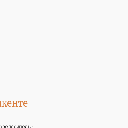
кенте
ровелосипеды;