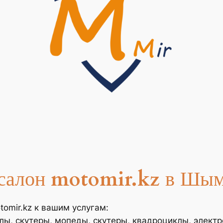
салон
motomir.kz
в Шым
omir.kz к вашим услугам:
лы, скутеры, мопеды, скутеры, квадроциклы, элект