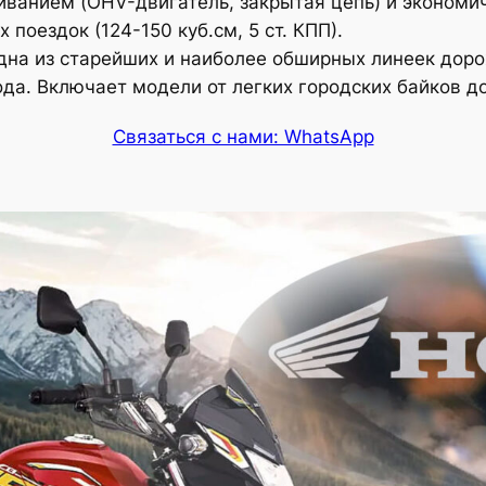
ванием (OHV-двигатель, закрытая цепь) и экономи
поездок (124-150 куб.см, 5 ст. КПП).
на из старейших и наиболее обширных линеек доро
ода. Включает модели от легких городских байков 
Связаться с нами: WhatsApp