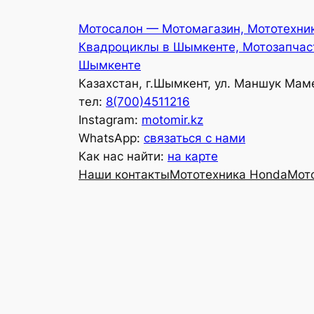
Перейти
Мотосалон — Мотомагазин, Мототехни
к
Квадроциклы в Шымкенте, Мотозапчас
содержимому
Шымкенте
Казахстан, г.Шымкент, ул. Маншук Мам
тел:
8(700)4511216
Instagram:
motomir.kz
WhatsApp:
связаться с нами
Как нас найти:
на карте
Наши контакты
Мототехника Honda
Мот