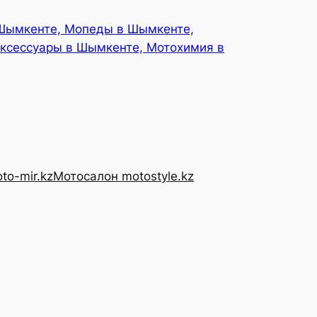
 Шымкенте, Мопеды в Шымкенте,
ксессуары в Шымкенте, Мотохимия в
to-mir.kz
Мотосалон motostyle.kz