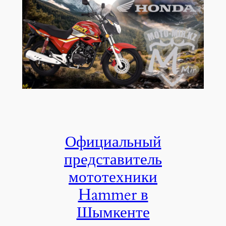
Официальный
представитель
мототехники
Hammer в
Шымкенте