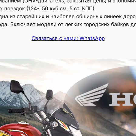
ванием (OHV-двигатель, закрытая цепь) и экономи
поездок (124-150 куб.см, 5 ст. КПП).
на из старейших и наиболее обширных линеек доро
ода. Включает модели от легких городских байков 
Связаться с нами: WhatsApp