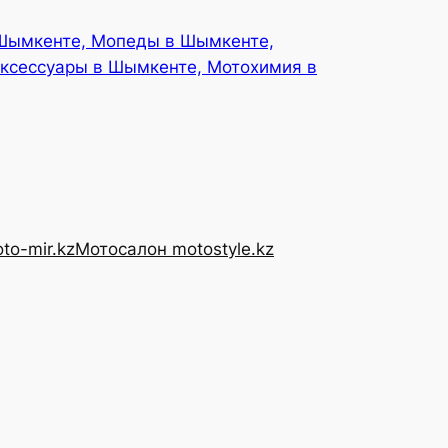
 Шымкенте, Мопеды в Шымкенте,
ксессуары в Шымкенте, Мотохимия в
to-mir.kz
Мотосалон motostyle.kz