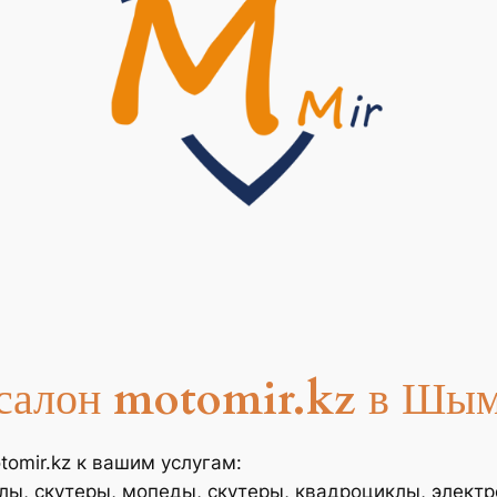
салон
motomir.kz
в Шым
omir.kz к вашим услугам:
лы, скутеры, мопеды, скутеры, квадроциклы, элект