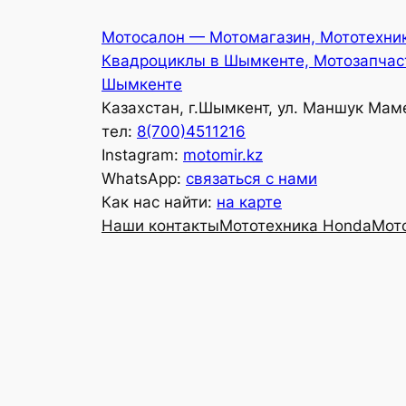
Перейти
Мотосалон — Мотомагазин, Мототехни
к
Квадроциклы в Шымкенте, Мотозапчас
содержимому
Шымкенте
Казахстан, г.Шымкент, ул. Маншук Мам
тел:
8(700)4511216
Instagram:
motomir.kz
WhatsApp:
связаться с нами
Как нас найти:
на карте
Наши контакты
Мототехника Honda
Мот