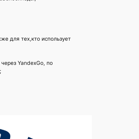
же для тех,кто использует
 через YandexGo, по
;