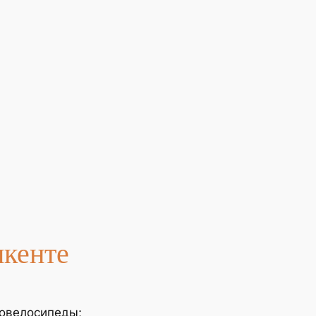
кенте
ровелосипеды;