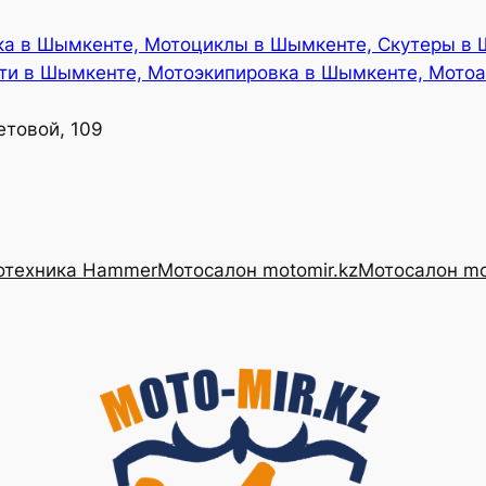
ка в Шымкенте, Мотоциклы в Шымкенте, Скутеры в
ти в Шымкенте, Мотоэкипировка в Шымкенте, Мотоа
етовой, 109
отехника Hammer
Мотосалон motomir.kz
Мотосалон mo